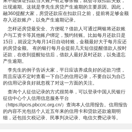
果不能保证扣款当天账户有足够余额，就会导致扣款失败，
出现逾期。这就是李先生房贷产生逾期的主要原因。因此，
融360提醒大家，房贷还款应在扣款日之前，提前将足够金额
存入还款账户，以免产生逾期记录。
怎样还房贷最安全、方便呢？借款人可通过网银将还款账
户与工资卡等其他账户绑定，预约转账。比如每月还款日是
15日，就设定为每月14日自动转账，金额最好大于每月应还
的房贷金额。 有的银行每月会提前几天短信提醒借款人按时
还款，在收到提醒短信后，借款人最好及时还款，以免遗忘
产生逾期。
李先生的例子告诉大家，平日应该养成良好的还款习惯，
而且应该不定时查看一下自己的信用记录，不要自以为自己
的信用记录良好就忽视了对这一方面的关注。
查询个人征信记录的方式很简单，可以登录中国人民银行
征信中心个人信用信息服务平台
（https://ipcrs.pbccrc.org.cn/）查询本人信用报告。信用报告
的内容不光包括个人近五年来的信用卡和贷款还款逾期明
细，还包括欠税记录、民事判决记录、电信欠费记录等。