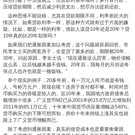
虽然打破了不负债观念，但贷款时基本倾向于多付首付款，
压缩贷款期限，然后减少利息支出，想尽办法提前还款。
这种思维不能说错，尤其在贷款期限不同，利率差距大的
情况下。如果贷款利率一样，那这种方式就有过于片面的嫌
疑。比如，都是一样的利率，借款人该贷10年还是20年？贷
10年真的比20年划算吗？
如果我们把通胀因素加以考虑，这个问题就容易回答。市
民李女士买的两套房子，全是贷了最多的款，期限都20年、
30年。问起原因，李女士说：“现在通胀这么厉害，物价涨幅
这么高，以后钱越来越不值钱。20年后，我每月的月供说夸
张点儿也许也就是一顿饭钱。”
举个现实的例子，20多年前，有一万元人民币就是有钱
人，号称万元户，而现在呢？连房子首付都不够。时间对货
币购买力的吞噬是惊人的。近10年来，我国地方政府债务总
额增加十倍多，广义货币M2已从2001年的15.8万亿元增加到
2011年的85.1万亿元，十年来中国货币供应量增幅达540%。
货币购买力的下降可想而知，房价十年来持续上涨其实也就
跟上了广义货币增幅而已。
除了考虑到通胀因素，真实的借贷成本也是重要衡量因