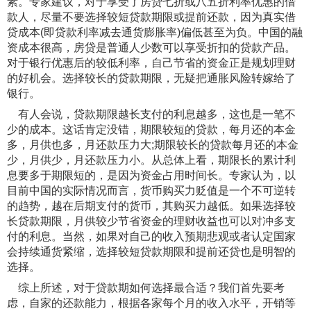
素。专家建议，对于享受了房贷七折或八五折利率优惠的借
款人，尽量不要选择较短贷款期限或提前还款，因为真实借
贷成本(即贷款利率减去通货膨胀率)偏低甚至为负。中国的融
资成本很高，房贷是普通人少数可以享受折扣的贷款产品。
对于银行优惠后的较低利率，自己节省的资金正是规划理财
的好机会。选择较长的贷款期限，无疑把通胀风险转嫁给了
银行。
有人会说，贷款期限越长支付的利息越多，这也是一笔不
少的成本。这话肯定没错，期限较短的贷款，每月还的本金
多，月供也多，月还款压力大;期限较长的贷款每月还的本金
少，月供少，月还款压力小。从总体上看，期限长的累计利
息要多于期限短的，是因为资金占用时间长。专家认为，以
目前中国的实际情况而言，货币购买力贬值是一个不可逆转
的趋势，越在后期支付的货币，其购买力越低。如果选择较
长贷款期限，月供较少节省资金的理财收益也可以对冲多支
付的利息。当然，如果对自己的收入预期悲观或者认定国家
会持续通货紧缩，选择较短贷款期限和提前还贷也是明智的
选择。
综上所述，对于贷款期如何选择最合适？我们首先要考
虑，自家的还款能力，根据各家每个月的收入水平，开销等