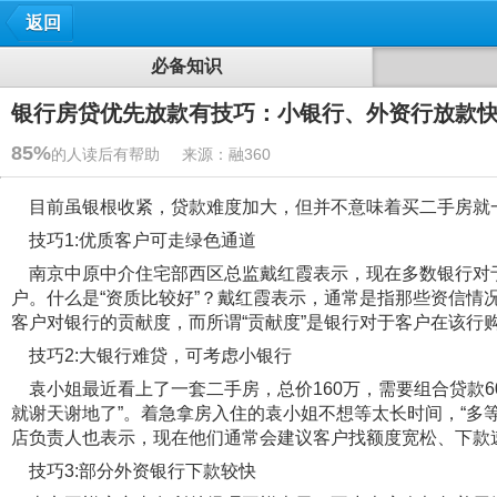
返回
必备知识
银行房贷优先放款有技巧：小银行、外资行放款
85%
的人读后有帮助 来源：融360
目前虽银根收紧，贷款难度加大，但并不意味着买二手房就
技巧1:优质客户可走绿色通道
南京中原中介住宅部西区总监戴红霞表示，现在多数银行对于
户。什么是“资质比较好”？戴红霞表示，通常是指那些资信
客户对银行的贡献度，而所谓“贡献度”是银行对于客户在该行
技巧2:大银行难贷，可考虑小银行
袁小姐最近看上了一套二手房，总价160万，需要组合贷款6
就谢天谢地了”。着急拿房入住的袁小姐不想等太长时间，“多
店负责人也表示，现在他们通常会建议客户找额度宽松、下款
技巧3:部分外资银行下款较快