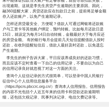
果不能保证扣款当天账户有足够余额，就会导致扣款失败，
出现逾期。这就是李先生房贷产生逾期的主要原因。因此，
融360提醒大家，房贷还款应在扣款日之前，提前将足够金额
存入还款账户，以免产生逾期记录。
怎样还房贷最安全、方便呢？借款人可通过网银将还款账
户与工资卡等其他账户绑定，预约转账。比如每月还款日是
15日，就设定为每月14日自动转账，金额最好大于每月应还
的房贷金额。 有的银行每月会提前几天短信提醒借款人按时
还款，在收到提醒短信后，借款人最好及时还款，以免遗忘
产生逾期。
李先生的例子告诉大家，平日应该养成良好的还款习惯，
而且应该不定时查看一下自己的信用记录，不要自以为自己
的信用记录良好就忽视了对这一方面的关注。
查询个人征信记录的方式很简单，可以登录中国人民银行
征信中心个人信用信息服务平台
（https://ipcrs.pbccrc.org.cn/）查询本人信用报告。信用报告
的内容不光包括个人近五年来的信用卡和贷款还款逾期明
细，还包括欠税记录、民事判决记录、电信欠费记录等。